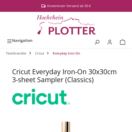
alt springen
Kostenloser Versand ab 50 €
Navigation
Textiltransfer
Cricut
Everyday Iron-On
Cricut Everyday Iron-On 30x30cm
3-sheet Sampler (Classics)
Bildergalerie überspringen