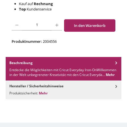
Kauf auf
Rechnung
Top
Kundenservice
Produkt Anzahl: Gib den gewünschten Wert ein oder benutze die Schaltflächen um di
In den Warenkorb
Produktnummer:
2004556
Beschreibung
Entdecke die Möglichkeiten mit Cricut Everyday Iron-OnWillkommen
in der Welt unbegrenzter Kreativität mit den Cricut Everyda…
Mehr
Hersteller / Sicherheitshinweise
Produktsicherheit:
Mehr