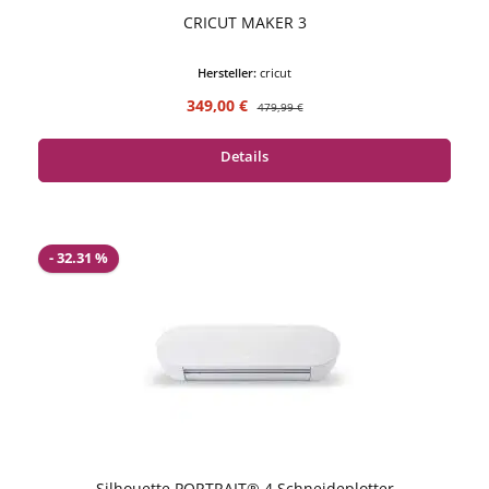
CRICUT MAKER 3
Hersteller:
cricut
Verkaufspreis:
Regulärer Preis:
349,00 €
479,99 €
Details
- 32.31 %
Silhouette PORTRAIT® 4 Schneideplotter