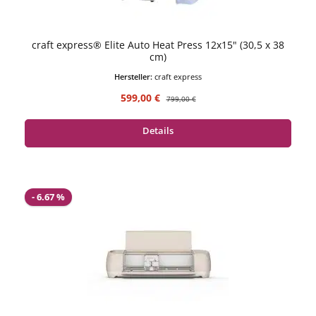
craft express® Elite Auto Heat Press 12x15" (30,5 x 38
cm)
Hersteller:
craft express
Verkaufspreis:
Regulärer Preis:
599,00 €
799,00 €
Details
- 6.67 %