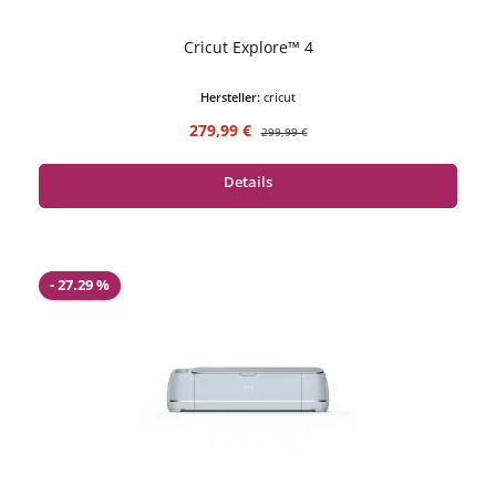
Cricut Explore™ 4
Hersteller:
cricut
Verkaufspreis:
Regulärer Preis:
279,99 €
299,99 €
Details
- 27.29 %