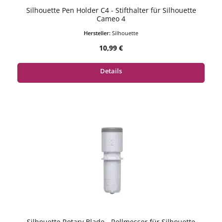
Silhouette Pen Holder C4 - Stifthalter für Silhouette
Cameo 4
Hersteller:
Silhouette
Regulärer Preis:
10,99 €
Details
Silhouette Rotary Blade - Rollmesser für Silhouette