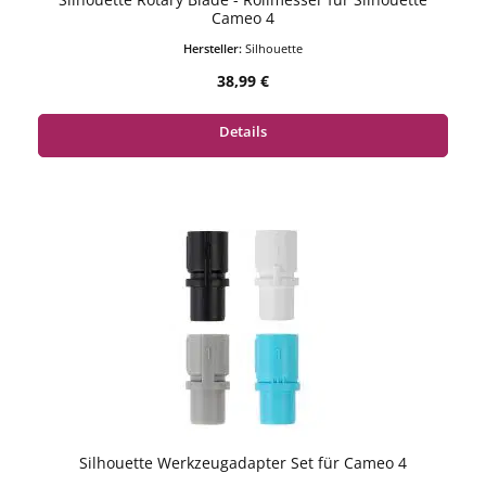
Cameo 4
Hersteller:
Silhouette
Regulärer Preis:
38,99 €
Details
Silhouette Werkzeugadapter Set für Cameo 4