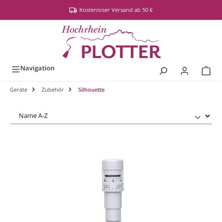
alt springen
Kostenloser Versand ab 50 €
Navigation
Geräte
Zubehör
Silhouette