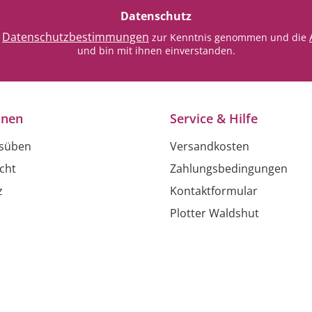
Datenschutz
Datenschutzbestimmungen
e
zur Kenntnis genommen und die
und bin mit ihnen einverstanden.
onen
Service & Hilfe
usüben
Versandkosten
cht
Zahlungsbedingungen
z
Kontaktformular
Plotter Waldshut