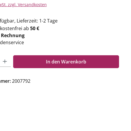
wSt. zzgl. Versandkosten
ügbar, Lieferzeit: 1-2 Tage
kostenfrei ab
50 €
f
Rechnung
denservice
Gib den gewünschten Wert ein oder benutze die Schaltflächen um die Anzahl zu e
In den Warenkorb
mmer:
2007792