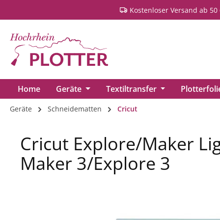
Kostenloser Versand ab 50 
springen
Zur Hauptnavigation springen
Home
Geräte
Textiltransfer
Plotterfol
Geräte
Schneidematten
Cricut
Cricut Explore/Maker Li
Maker 3/Explore 3
Bildergalerie überspringen