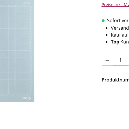
Preise inkl. M
Sofort verf
Versand
Kauf au
Top
Kun
Produkt Anzahl: 
Produktnu