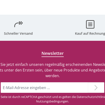
Schneller Versand
Kauf auf Rechnun
Newsletter
Sie jetzt einfach unseren regelmäßig erscheinenden Newsle
ts unter den Ersten sein, über neue Produkte und Angebote
werden.
E-
Mail-
Adresse
 Seite ist durch reCAPTCHA geschützt und es gelten die
Datenschutzrichtlini
*
Nutzungsbedingungen
.