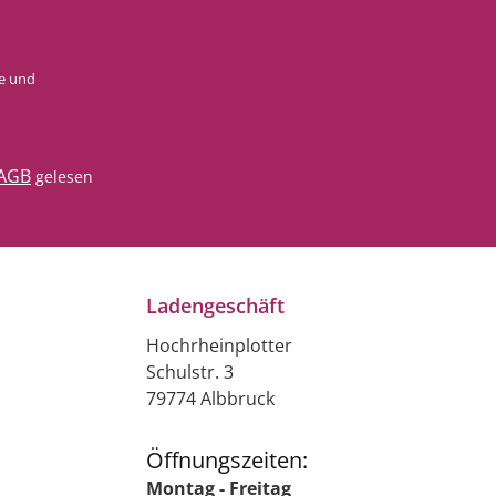
e
und
AGB
gelesen
Ladengeschäft
Hochrheinplotter
Schulstr. 3
79774 Albbruck
Öffnungszeiten:
Montag - Freitag