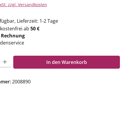
wSt. zzgl. Versandkosten
ügbar, Lieferzeit: 1-2 Tage
kostenfrei ab
50 €
f
Rechnung
denservice
Gib den gewünschten Wert ein oder benutze die Schaltflächen um die Anzahl zu e
In den Warenkorb
mmer:
2008890