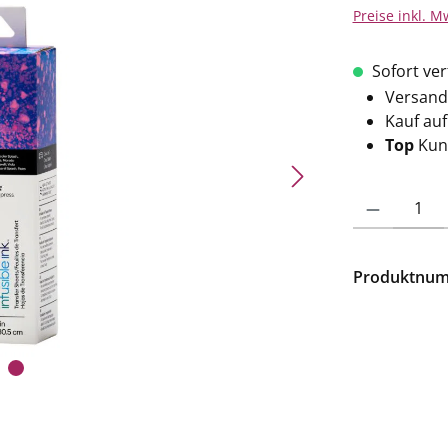
Preise inkl. M
Sofort verf
Versand
Kauf au
Top
Kun
Produkt Anzahl: 
Produktnu