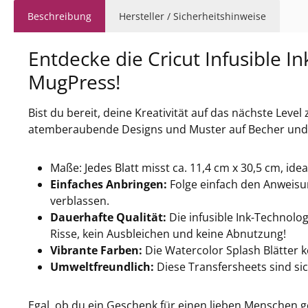
Beschreibung
Hersteller / Sicherheitshinweise
Entdecke die Cricut Infusible In
MugPress!
Bist du bereit, deine Kreativität auf das nächste Leve
atemberaubende Designs und Muster auf Becher und T
Maße: Jedes Blatt misst ca. 11,4 cm x 30,5 cm, id
Einfaches Anbringen:
Folge einfach den Anweisun
verblassen.
Dauerhafte Qualität:
Die infusible Ink-Technolog
Risse, kein Ausbleichen und keine Abnutzung!
Vibrante Farben:
Die Watercolor Splash Blätter 
Umweltfreundlich:
Diese Transfersheets sind si
Egal, ob du ein Geschenk für einen lieben Menschen g