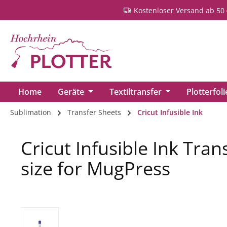
Kostenloser Versand ab 50 
springen
Zur Hauptnavigation springen
Home
Geräte
Textiltransfer
Plotterfol
Sublimation
Transfer Sheets
Cricut Infusible Ink
Cricut Infusible Ink Tran
size for MugPress
Bildergalerie überspringen