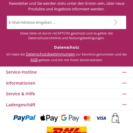
Newsletter und Sie werden stets unter den Ersten sein, über neue
Produkte und Angebote informiert werden.
E-
Mail-
Adresse
*
Diese Seite ist durch reCAPTCHA geschützt und es gelten die
Datenschutzrichtlinie
und
Nutzungsbedingungen
.
Datenschutz
Datenschutzbestimmungen
Ich habe die
zur Kenntnis genommen und die
AGB
gelesen und bin mit ihnen einverstanden.
Service-Hotline
Informationen
Service & Hilfe
Ladengeschäft