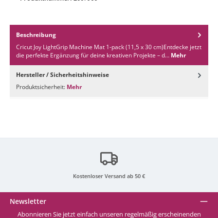
Beschreibung
Cricut Joy LightGrip Machine Mat 1-pack (11,5 x 30 cm)Entdecke jetzt
die perfekte Ergänzung für deine kreativen Projekte – d…
Mehr
Hersteller / Sicherheitshinweise
Produktsicherheit:
Mehr
Kostenloser Versand ab 50 €
Newsletter
Abonnieren Sie jetzt einfach unseren regelmäßig erscheinenden