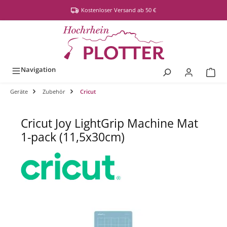
alt springen
Kostenloser Versand ab 50 €
Navigation
Geräte
Zubehör
Cricut
Cricut Joy LightGrip Machine Mat
1-pack (11,5x30cm)
Bildergalerie überspringen