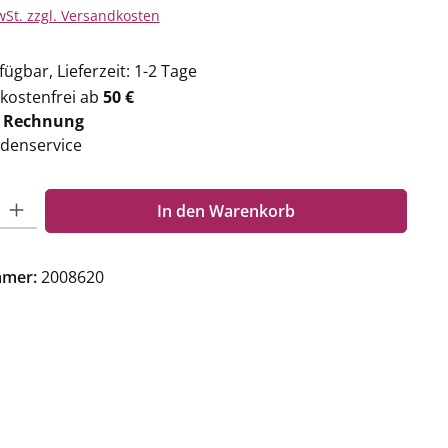
wSt. zzgl. Versandkosten
ügbar, Lieferzeit: 1-2 Tage
kostenfrei ab
50 €
f
Rechnung
denservice
Gib den gewünschten Wert ein oder benutze die Schaltflächen um die Anzahl zu e
In den Warenkorb
mmer:
2008620