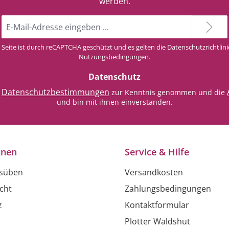
werden.
E-
Mail-
Adresse
 Seite ist durch reCAPTCHA geschützt und es gelten die
Datenschutzrichtlini
*
Nutzungsbedingungen
.
Datenschutz
Datenschutzbestimmungen
e
zur Kenntnis genommen und die
und bin mit ihnen einverstanden.
onen
Service & Hilfe
usüben
Versandkosten
cht
Zahlungsbedingungen
z
Kontaktformular
Plotter Waldshut