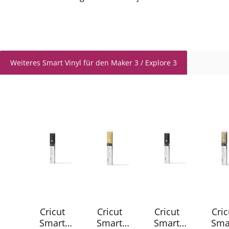
Weiteres Smart Vinyl für den Maker 3 / Explore 3
Produktgalerie überspringen
Cricut
Cricut
Cricut
Cric
Smart
Smart
Smart
Sma