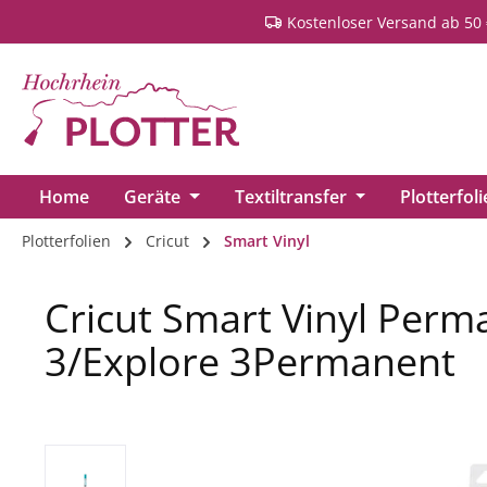
Kostenloser Versand ab 50 
springen
Zur Hauptnavigation springen
Home
Geräte
Textiltransfer
Plotterfol
Plotterfolien
Cricut
Smart Vinyl
Cricut Smart Vinyl Per
3/Explore 3Permanent
Bildergalerie überspringen