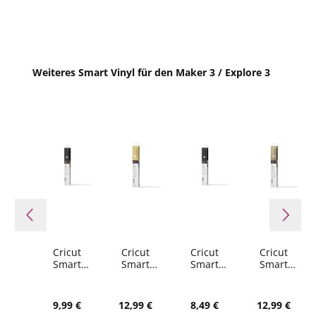
Produktgalerie überspringen
Weiteres Smart Vinyl für den Maker 3 / Explore 3
Cricut
Cricut
Cricut
Cricut
Smart
Smart
Smart
Smart
Vinyl
Vinyl
Vinyl
Vinyl
Permanen
Permanen
Removabl
Permanen
t 33x91cm
t 33x91cm
e
t 33x91cm
Regulärer Preis:
Regulärer Preis:
Regulärer Preis:
Regulärer Pr
9,99 €
12,99 €
8,49 €
12,99 €
1 sheet
1 sheet
33x91cm
1 sheet