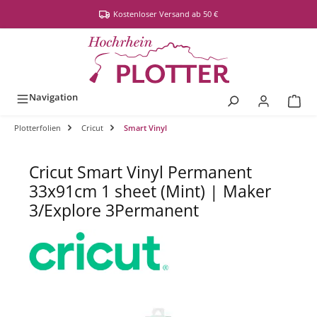
alt springen
Kostenloser Versand ab 50 €
Navigation
Plotterfolien
Cricut
Smart Vinyl
Cricut Smart Vinyl Permanent
33x91cm 1 sheet (Mint) | Maker
3/Explore 3Permanent
Bildergalerie überspringen