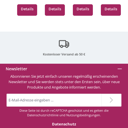
(Black)
(Shimmer
1 sheet
(Mat
Gold)
(Black)
Champag
Details
Details
Details
Details
ne)
Kostenloser Versand ab 50 €
Newsletter
Abonnieren Sie jetzt einfach unseren regelmäßig erscheinenden
Newsletter und Sie werden stets unter den Ersten sein, über neue
Produkte und Angebote informiert werden.
E-
Mail-
Adresse
*
Diese Seite ist durch reCAPTCHA geschützt und es gelten die
Datenschutzrichtlinie
und
Nutzungsbedingungen
.
Datenschutz