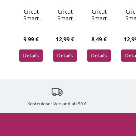
Cricut
Cricut
Cricut
Cric
Smart
Smart
Smart
Sma
Vinyl
Vinyl
Vinyl
Vin
Permane
Permane
Remova
Perm
nt
nt
ble
nt
Regulärer Preis:
Regulärer Preis:
Regulärer Preis:
Regu
9,99 €
12,99 €
8,49 €
12,9
33x91cm
33x91cm
33x91cm
33x9
1 sheet
1 sheet
1 sheet
1 sh
Details
Details
Details
Deta
(Black)
(Shimme
(Black)
(Ma
r Gold)
Cha
gne
Kostenloser Versand ab 50 €