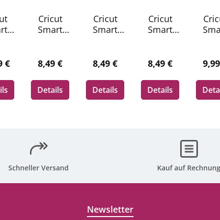
ut
Cricut
Cricut
Cricut
Cric
rt
Smart
Smart
Smart
Sma
yl
Vinyl
Vinyl
Vinyl
Vin
ane
Remova
Remova
Remova
Perm
ble
ble
ble
nt
lärer Preis:
Regulärer Preis:
Regulärer Preis:
Regulärer Preis:
Regu
9 €
8,49 €
8,49 €
8,49 €
9,99
1cm
33x91cm
33x91cm
33x91cm
33x9
eet
1 sheet
1 sheet
1 sheet
1 sh
ils
Details
Details
Details
Deta
t
(Blue)
(Mint)
(White)
(Whi
mpa
)
Schneller Versand
Kauf auf Rechnun
Newsletter