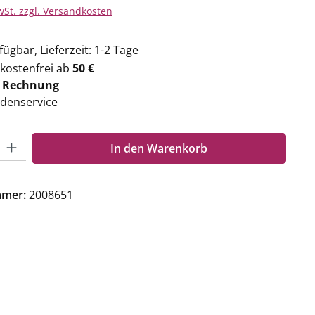
wSt. zzgl. Versandkosten
ügbar, Lieferzeit: 1-2 Tage
kostenfrei ab
50 €
f
Rechnung
denservice
Gib den gewünschten Wert ein oder benutze die Schaltflächen um die Anzahl zu e
In den Warenkorb
mmer:
2008651