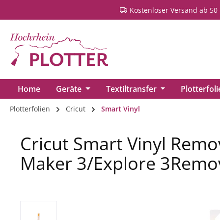
Kostenloser Versand ab 50 
springen
Zur Hauptnavigation springen
Home
Geräte
Textiltransfer
Plotterfol
Plotterfolien
Cricut
Smart Vinyl
Cricut Smart Vinyl Remo
Maker 3/Explore 3Remo
Bildergalerie überspringen