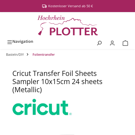
alt springen
Kostenloser Versand ab 50 €
Navigation
Basteln/DIY
Folientransfer
Cricut Transfer Foil Sheets
Sampler 10x15cm 24 sheets
(Metallic)
Bildergalerie überspringen