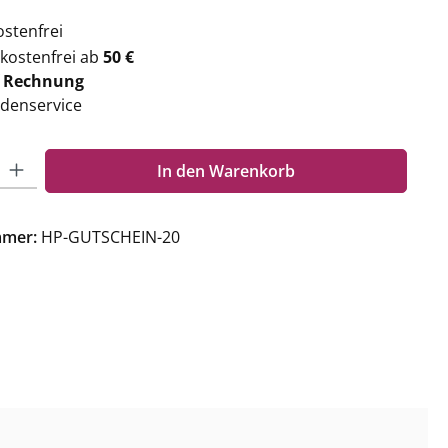
stenfrei
kostenfrei ab
50 €
f
Rechnung
denservice
Gib den gewünschten Wert ein oder benutze die Schaltflächen um die Anzahl zu e
In den Warenkorb
mmer:
HP-GUTSCHEIN-20