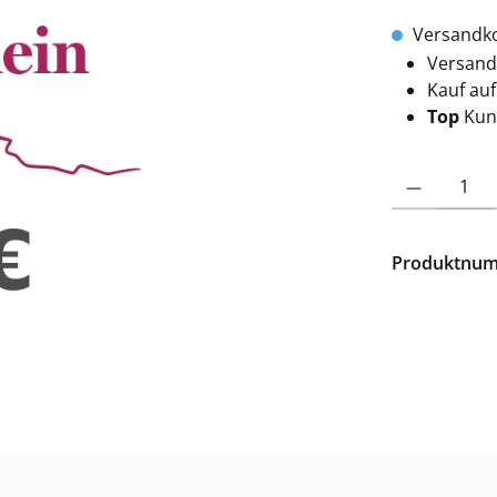
Versandko
Versand
Kauf au
Top
Kun
Produkt Anzahl: 
Produktnu