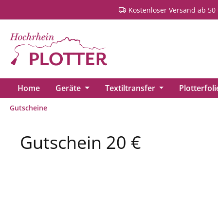
Kostenloser Versand ab 50 
springen
Zur Hauptnavigation springen
Home
Geräte
Textiltransfer
Plotterfol
Gutscheine
Gutschein 20 €
Bildergalerie überspringen