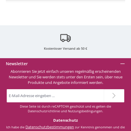
Kostenloser Versand ab 50 €
Newsletter
Abonnieren Sie jetzt einfach unseren regelmäßig erscheinenden
Newsletter und Sie werden stets unter den Ersten sein, über neue
Produkte und Angebote informiert werden.
E-
Mail-
Adresse
*
Diese Seite ist durch reCAPTCHA geschützt und es gelten die
Datenschutzrichtlinie
und
Nutzungsbedingungen
.
Datenschutz
Datenschutzbestimmungen
Ich habe die
zur Kenntnis genommen und die