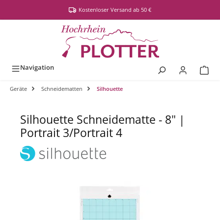
alt springen
Kostenloser Versand ab 50 €
Navigation
Geräte
Schneidematten
Silhouette
Silhouette Schneidematte - 8" |
Portrait 3/Portrait 4
Bildergalerie überspringen