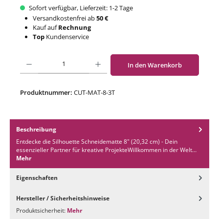
Sofort verfügbar, Lieferzeit: 1-2 Tage
Versandkostenfrei ab
50 €
Kauf auf
Rechnung
Top
Kundenservice
Produkt Anzahl: Gib den gewünschten Wert ein oder benutze die Schaltflächen um di
In den Warenkorb
Produktnummer:
CUT-MAT-8-3T
Beschreibung
Entdecke die Silhouette Schneidematte 8" (20,32 cm) - Dein
essenzieller Partner für kreative ProjekteWillkommen in der Welt…
Mehr
Eigenschaften
Hersteller / Sicherheitshinweise
Produktsicherheit:
Mehr