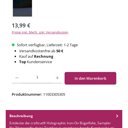
13,99 €
Preise inkl. MwSt. zzgl. Versandkosten
Sofort verfügbar, Lieferzeit: 1-2 Tage
Versandkostenfrei ab
50 €
Kauf auf
Rechnung
Top
Kundenservice
Produkt Anzahl: Gib den gewünschten Wert ein oder benutze die Schaltflächen um di
In den Warenkorb
Produktnummer:
11003305305
Beschreibung
Entdecke die craftcut® Holographic Iron-On Bügelfolie, Sampler
No.3Verwandle deine Textilien in atemberaubende Kunstwerke mi…