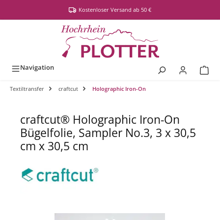
alt springen
Kostenloser Versand ab 50 €
Navigation
Textiltransfer
craftcut
Holographic Iron-On
craftcut® Holographic Iron-On
Bügelfolie, Sampler No.3, 3 x 30,5
cm x 30,5 cm
Bildergalerie überspringen