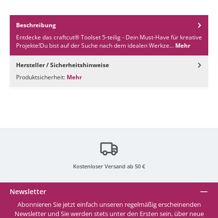
Beschreibung
Entdecke das craftcut® Toolset 5-teilig - Dein Must-Have für kreative
Projekte!Du bist auf der Suche nach dem idealen Werkze…
Mehr
Hersteller / Sicherheitshinweise
Produktsicherheit:
Mehr
Kostenloser Versand ab 50 €
Newsletter
Abonnieren Sie jetzt einfach unseren regelmäßig erscheinenden
Newsletter und Sie werden stets unter den Ersten sein, über neue