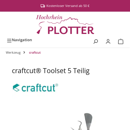
alt springen
Kostenloser Versand ab 50 €
Navigation
Werkzeug
craftcut
craftcut® Toolset 5 Teilig
Bildergalerie überspringen