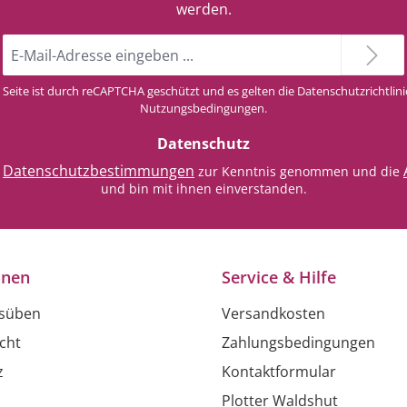
werden.
E-
Mail-
Adresse
 Seite ist durch reCAPTCHA geschützt und es gelten die
Datenschutzrichtlini
*
Nutzungsbedingungen
.
Datenschutz
Datenschutzbestimmungen
e
zur Kenntnis genommen und die
und bin mit ihnen einverstanden.
onen
Service & Hilfe
usüben
Versandkosten
cht
Zahlungsbedingungen
z
Kontaktformular
Plotter Waldshut