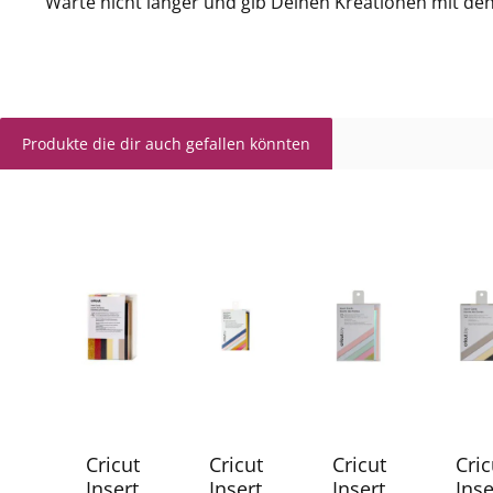
Warte nicht länger und gib Deinen Kreationen mit den C
Produkte die dir auch gefallen könnten
Produktgalerie überspringen
Cricut
Cricut
Cricut
Cric
Insert
Insert
Insert
Inse