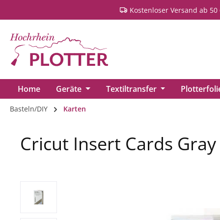
Kostenloser Versand ab 50 
springen
Zur Hauptnavigation springen
Home
Geräte
Textiltransfer
Plotterfol
Basteln/DIY
Karten
Cricut Insert Cards Gray
Bildergalerie überspringen