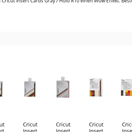
ricut Insert Cards Gray / Holo R10 einen Wow-Effekt. Bestell
ut
Cricut
Cricut
Cricut
Cric
rt
Insert
Insert
Insert
Inse