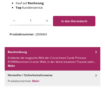
Kauf auf
Rechnung
Top
Kundenservice
Produkt Anzahl: Gib den gewünschten Wert ein oder benutze die Schaltflächen um di
In den Warenkorb
Produktnummer:
2009463
Beschreibung
Entdecke die magische Welt der Cricut Insert Cards Princess
R10Willkommen in einer Welt, in der deine kreativen Träume wahr…
Mehr
Hersteller / Sicherheitshinweise
Produktsicherheit:
Mehr