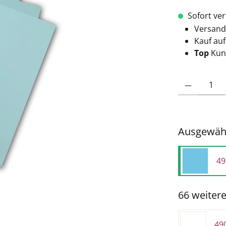
Sofort verf
Versand
Kauf au
Top
Kun
Produkt Anzahl: 
Ausgewähl
49
66 weiter
49