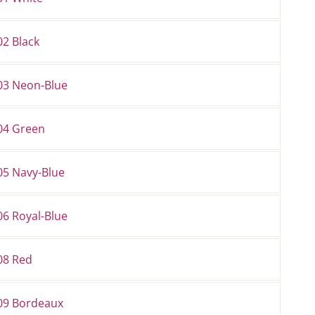
02 Black
03 Neon-Blue
04 Green
05 Navy-Blue
06 Royal-Blue
08 Red
09 Bordeaux