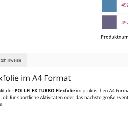
492
49
Produktnu
49
493
eitshinweise
folie im A4 Format
493
Mit der
POLI-FLEX TURBO Flexfolie
im praktischen A4 Forma
493
l, ob für sportliche Aktivitäten oder das nächste große Event,
e.
49