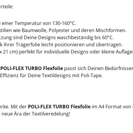
493
rteile:
49
i einer Temperatur von 130-160°C.
extilien wie Baumwolle, Polyester und deren Mischformen.
ung sind Deine Designs waschbeständig bis 60°C.
49
nk ihrer Trägerfolie leicht positionieren und übertragen.
 21 cm) perfekt für individuelle Designs oder kleine Auflage
49
e
POLI-FLEX TURBO Flexfolie
passt sich Deinen Bedürfnissen
49
fizienz für Deine Textildesigns mit Poli-Tape.
49
erke. Mit der
POLI-FLEX TURBO Flexfolie
im A4 Format von P
49
e neue Ära der Textilveredelung!
49