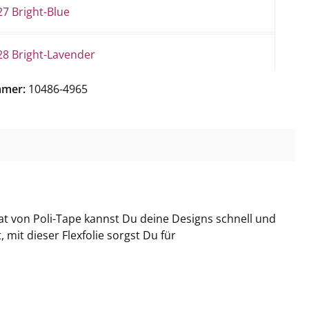
7 Bright-Blue
28 Bright-Lavender
mmer:
10486-4965
29 Coral
0 Silver-Metallic
1 Bright-Silver
t von Poli-Tape kannst Du deine Designs schnell und
2 Bright-Violet
 mit dieser Flexfolie sorgst Du für
33 Bright-Lime