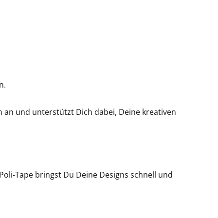
4 Bright-Yellow
40 Neon-Yellow
41 Neon-Green
n.
42 Neon-Orange
 an und unterstützt Dich dabei, Deine kreativen
43 Neon-Pink
44 Neon-Red
oli-Tape bringst Du Deine Designs schnell und
45 Neon-Dark-Pink
51 Light-Grey