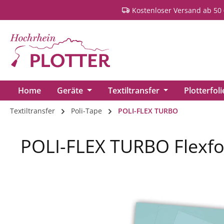
Kostenloser Versand ab 50 
springen
Zur Hauptnavigation springen
Home
Geräte
Textiltransfer
Plotterfol
Textiltransfer
Poli-Tape
POLI-FLEX TURBO
POLI-FLEX TURBO Flexfol
Bildergalerie überspringen