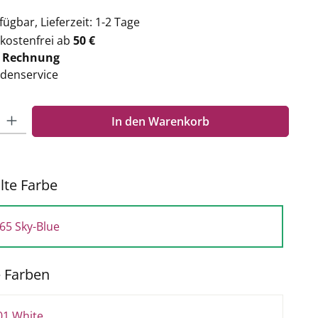
ügbar, Lieferzeit: 1-2 Tage
kostenfrei ab
50 €
f
Rechnung
denservice
Gib den gewünschten Wert ein oder benutze die Schaltflächen um die Anzahl zu e
In den Warenkorb
te Farbe
65 Sky-Blue
e Farben
01 White