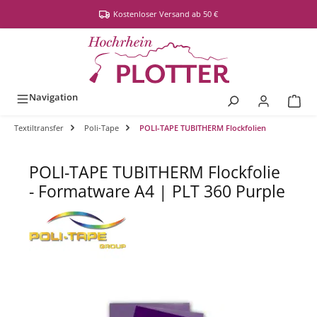
alt springen
Kostenloser Versand ab 50 €
Navigation
Textiltransfer
Poli-Tape
POLI-TAPE TUBITHERM Flockfolien
POLI-TAPE TUBITHERM Flockfolie
- Formatware A4 | PLT 360 Purple
Bildergalerie überspringen