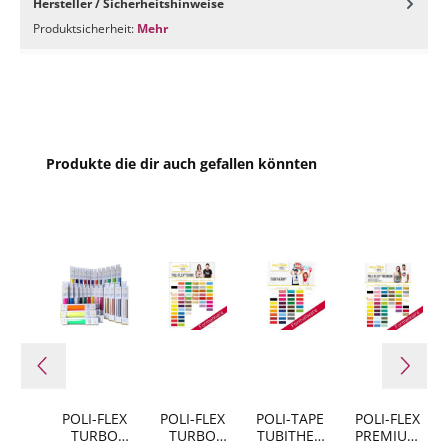
Hersteller / Sicherheitshinweise
Produktsicherheit:
Mehr
PLT 350 Navy Blue
PLT 380 Turquoise
Produktgalerie überspringen
PLT 400 Green
Produkte die dir auch gefallen könnten
PLT 401 Neon Green
PLT 410 Gras Green
PLT 540 Mocca
PLT 550 Brown
POLI-FLEX
POLI-FLEX
POLI-TAPE
POLI-FLEX
TURBO
TURBO
TUBITHER
PREMIUM