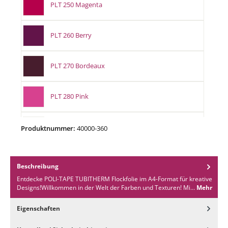
PLT 250 Magenta
PLT 260 Berry
PLT 270 Bordeaux
PLT 280 Pink
PLT 300 Blue
Produktnummer:
40000-360
PLT 301 Neon Blue
Beschreibung
Entdecke POLI-TAPE TUBITHERM Flockfolie im A4-Format für kreative
PLT 310 Ice Blue
Designs!Willkommen in der Welt der Farben und Texturen! Mi…
Mehr
Eigenschaften
PLT 320 Sky Blue