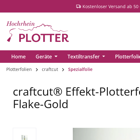
Kostenloser Versand ab 50 
springen
Zur Hauptnavigation springen
Home
Geräte
Textiltransfer
Plotterfol
Plotterfolien
craftcut
Spezialfolie
craftcut® Effekt-Plotterf
Flake-Gold
Bildergalerie überspringen