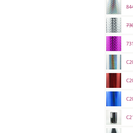
844
730
73
C20
C2
C20
C2