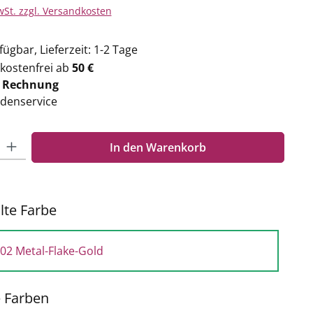
wSt. zzgl. Versandkosten
ügbar, Lieferzeit: 1-2 Tage
kostenfrei ab
50 €
f
Rechnung
denservice
Gib den gewünschten Wert ein oder benutze die Schaltflächen um die Anzahl zu e
In den Warenkorb
te Farbe
02 Metal-Flake-Gold
e Farben