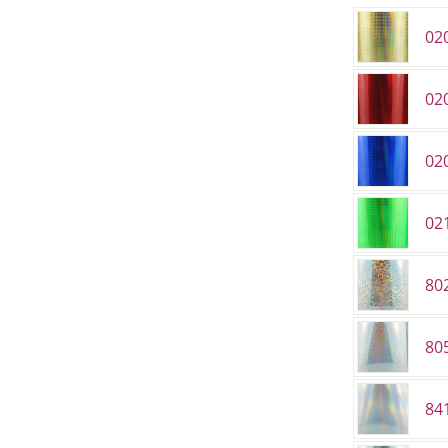
02
02
02
02
802
80
84