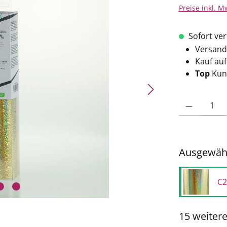
Preise inkl. M
Sofort verf
Versand
Kauf au
Top
Kun
Produkt Anzahl: 
Ausgewähl
C2
15 weiter