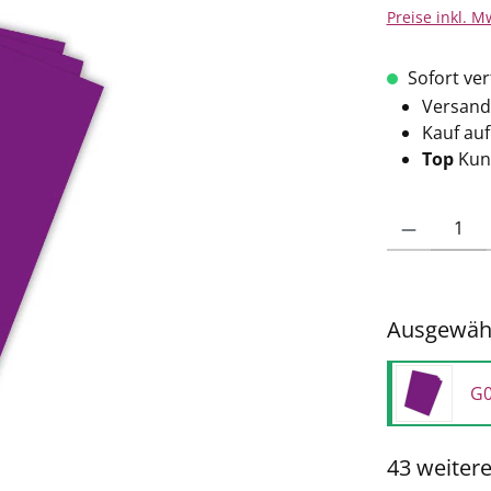
Preise inkl. M
Sofort verf
Versand
Kauf au
Top
Kun
Produkt Anzahl: 
Ausgewähl
G0
43 weiter