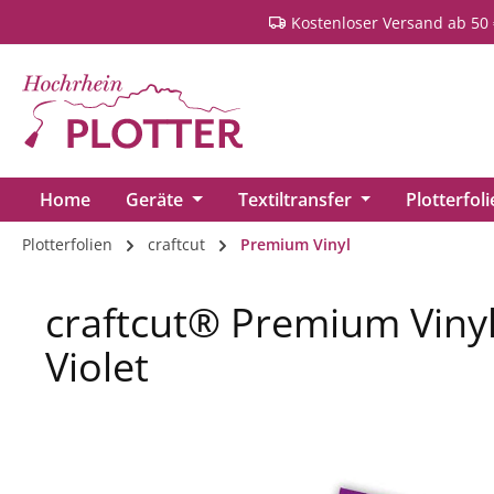
Kostenloser Versand ab 50 
springen
Zur Hauptnavigation springen
Home
Geräte
Textiltransfer
Plotterfol
Plotterfolien
craftcut
Premium Vinyl
craftcut® Premium Viny
Violet
Bildergalerie überspringen