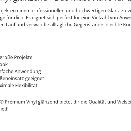
rojekten einen professionellen und hochwertigen Glanz zu v
G2
e für dich! Es eignet sich perfekt für eine Vielzahl von An
eien Lauf und verwandle alltägliche Gegenstände in echte Ku
G30
G31
lgroße Projekte
Look
G3
einfache Anwendung
ußeneinsatz geeignet
male Flexibilität
G3
® Premium Vinyl glänzend bietet dir die Qualität und Vielse
G3
ied!
G3