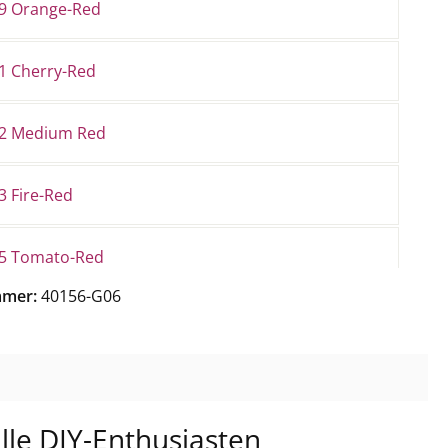
9 Orange-Red
1 Cherry-Red
2 Medium Red
3 Fire-Red
5 Tomato-Red
mmer:
40156-G06
6 Dark-Red
7 Copper-Metallic
lle DIY-Enthusiasten
8 Burgundy