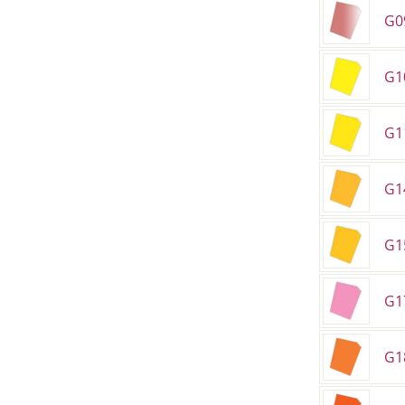
G0
G10
G1
G1
G15
G1
G1