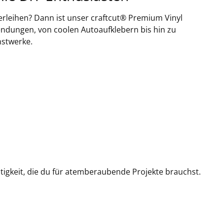
erleihen? Dann ist unser craftcut® Premium Vinyl
9 Pastel-Blue
wendungen, von coolen Autoaufklebern bis hin zu
nstwerke.
 Vivid-Blue
 Light-Blue
2 Sky-Blue
3 Blue
itigkeit, die du für atemberaubende Projekte brauchst.
4 Ultramarine
5 Olympic-Blue