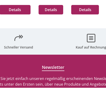
G4
Details
Details
Details
G4
G5
Schneller Versand
Kauf auf Rechnun
G5
G5
Newsletter
Sie jetzt einfach unseren regelmäßig erscheinenden Newsle
G6
ts unter den Ersten sein, über neue Produkte und Angebote
werden.
G7
E-
Mail-