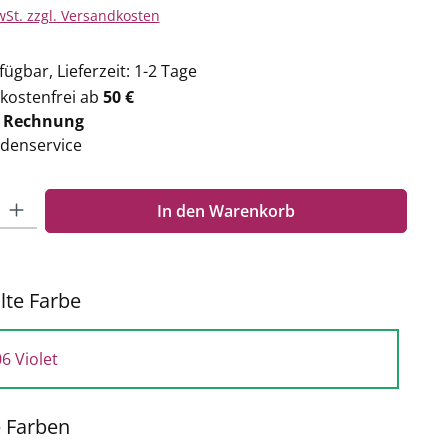
wSt. zzgl. Versandkosten
ügbar, Lieferzeit: 1-2 Tage
kostenfrei ab
50 €
f
Rechnung
denservice
Gib den gewünschten Wert ein oder benutze die Schaltflächen um die Anzahl zu e
In den Warenkorb
te Farbe
6 Violet
e Farben