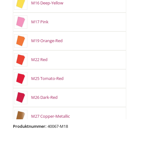
M16 Deep-Yellow
M17 Pink
M19 Orange-Red
M22 Red
M25 Tomato-Red
M26 Dark-Red
M27 Copper-Metallic
Produktnummer:
40067-M18
M28 Burgundy