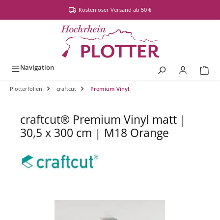
alt springen
Kostenloser Versand ab 50 €
Navigation
Plotterfolien
craftcut
Premium Vinyl
craftcut® Premium Vinyl matt |
30,5 x 300 cm | M18 Orange
Bildergalerie überspringen