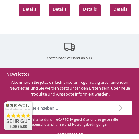
Vinylfolie
30,5 cm
21 x 30,5
Details
Details
Details
Details
M42 Bright-Green
cm
M43 Dark-Green
M44 Light-Green
Kostenloser Versand ab 50 €
M50 Dark-Grey
Newsletter
Abonnieren Sie jetzt einfach unseren regelmäßig erscheinenden
M51 Light-Grey
Newsletter und Sie werden stets unter den Ersten sein, über neue
Produkte und Angebote informiert werden.
E-
M52 Grey-White
Mail-
Kundenbewertungen
Adresse
*
Diese Seite ist durch reCAPTCHA geschützt und es gelten die
SEHR GUT
M60 Transparent
Datenschutzrichtlinie
und
Nutzungsbedingungen
.
5.00 / 5.00
Datenschutz