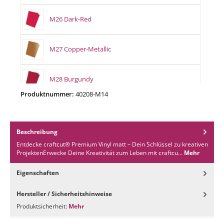
M26 Dark-Red
M27 Copper-Metallic
M28 Burgundy
Produktnummer:
40208-M14
M29 Pastel-Blue
Beschreibung
M30 Vivid-Blue
Entdecke craftcut® Premium Vinyl matt – Dein Schlüssel zu kreativen
ProjektenErwecke Deine Kreativität zum Leben mit craftcu…
Mehr
M32 Soft-Blue
Eigenschaften
Hersteller / Sicherheitshinweise
M33 Blue
Produktsicherheit:
Mehr