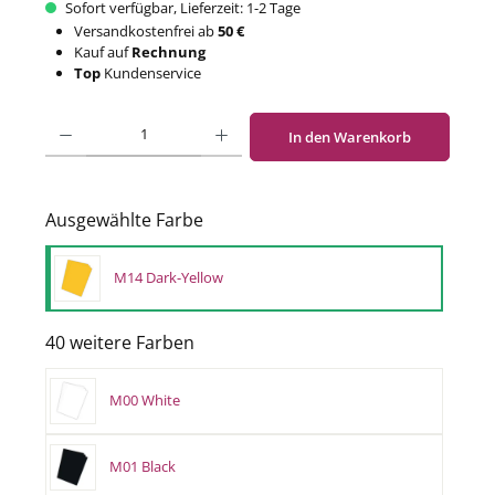
Sofort verfügbar, Lieferzeit: 1-2 Tage
Versandkostenfrei ab
50 €
Kauf auf
Rechnung
Top
Kundenservice
Produkt Anzahl: Gib den gewünschten Wert ein oder benutze die Schaltflächen um di
In den Warenkorb
Ausgewählte Farbe
M14 Dark-Yellow
40 weitere Farben
M00 White
M01 Black