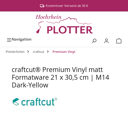
alt springen
Kostenloser Versand ab 50 €
Navigation
Plotterfolien
craftcut
Premium Vinyl
craftcut® Premium Vinyl matt
Formatware 21 x 30,5 cm | M14
Dark-Yellow
Bildergalerie überspringen