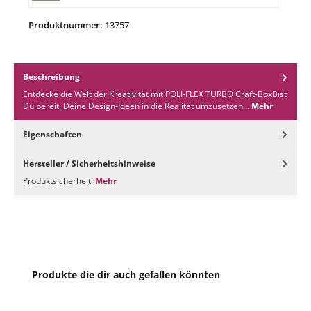
Produktnummer:
13757
4932 Bright-Violet
4933 Bright-Lime
Beschreibung
Entdecke die Welt der Kreativität mit POLI-FLEX TURBO Craft-BoxBist
Du bereit, Deine Design-Ideen in die Realität umzusetzen…
Mehr
4934 Bright-Yellow
Eigenschaften
4940 Neon-Yellow
Hersteller / Sicherheitshinweise
Produktsicherheit:
Mehr
4941 Neon-Green
4942 Neon-Orange
Produktgalerie überspringen
Produkte die dir auch gefallen könnten
4943 Neon-Pink