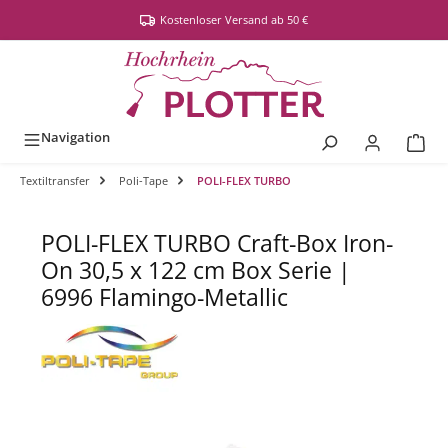
alt springen
Kostenloser Versand ab 50 €
Navigation
Textiltransfer
Poli-Tape
POLI-FLEX TURBO
POLI-FLEX TURBO Craft-Box Iron-
On 30,5 x 122 cm Box Serie |
6996 Flamingo-Metallic
Bildergalerie überspringen