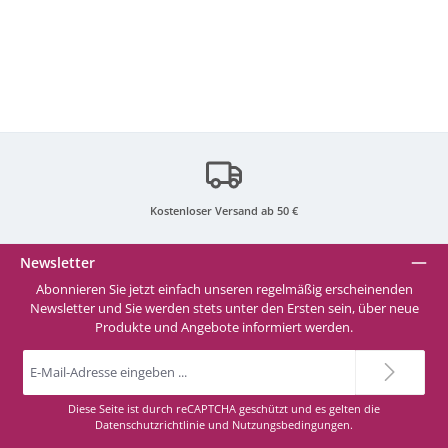
4973 Flame-Red
4975 Ice Blue
4977 Mint
4980 Dusty-Rose
Kostenloser Versand ab 50 €
4981 Taupe
Newsletter
Abonnieren Sie jetzt einfach unseren regelmäßig erscheinenden
Newsletter und Sie werden stets unter den Ersten sein, über neue
4982 Carmine-Red
Produkte und Angebote informiert werden.
E-
Mail-
4983 Deep-Denim-Blue
Adresse
*
Diese Seite ist durch reCAPTCHA geschützt und es gelten die
Datenschutzrichtlinie
und
Nutzungsbedingungen
.
4987 Neon-Berry