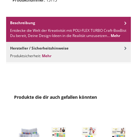
4932 Bright-Violet
4933 Bright-Lime
Beschreibung
Entdecke die Welt der Kreativität mit POLI-FLEX TURBO Craft-BoxBist
Du bereit, Deine Design-Ideen in die Realität umzusetzen…
Mehr
4934 Bright-Yellow
Hersteller / Sicherheitshinweise
Produktsicherheit:
Mehr
4940 Neon-Yellow
4941 Neon-Green
4942 Neon-Orange
Produktgalerie überspringen
Produkte die dir auch gefallen könnten
4943 Neon-Pink
4944 Neon-Red