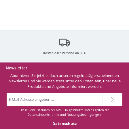
4975 Ice Blue
4977 Mint
4980 Dusty-Rose
Kostenloser Versand ab 50 €
4981 Taupe
Newsletter
Abonnieren Sie jetzt einfach unseren regelmäßig erscheinenden
Newsletter und Sie werden stets unter den Ersten sein, über neue
4983 Deep-Denim-Blue
Produkte und Angebote informiert werden.
E-
Mail-
4987 Neon-Berry
Adresse
*
Diese Seite ist durch reCAPTCHA geschützt und es gelten die
Datenschutzrichtlinie
und
Nutzungsbedingungen
.
6978 Peach Fuzz
Datenschutz