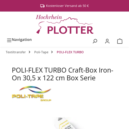
alt springen
Kostenloser Versand ab 50 €
Navigation
Textiltransfer
Poli-Tape
POLI-FLEX TURBO
POLI-FLEX TURBO Craft-Box Iron-
On 30,5 x 122 cm Box Serie
Bildergalerie überspringen