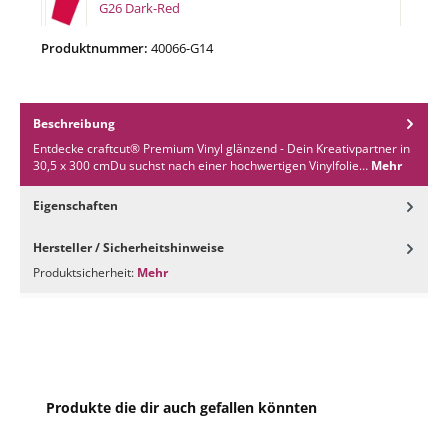
G26 Dark-Red
Produktnummer:
40066-G14
G27 Copper-Metallic
Beschreibung
G28 Burgundy
Entdecke craftcut® Premium Vinyl glänzend - Dein Kreativpartner in
30,5 x 300 cmDu suchst nach einer hochwertigen Vinylfolie…
Mehr
G29 Pastel-Blue
Eigenschaften
G30 Vivid-Blue
Hersteller / Sicherheitshinweise
Produktsicherheit:
Mehr
G31 Light-Blue
G32 Sky-Blue
Produktgalerie überspringen
Produkte die dir auch gefallen könnten
G33 Blue