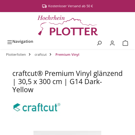
alt springen
Kostenloser Versand ab 50 €
Navigation
Plotterfolien
craftcut
Premium Vinyl
craftcut® Premium Vinyl glänzend
| 30,5 x 300 cm | G14 Dark-
Yellow
Bildergalerie überspringen