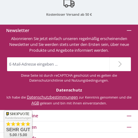
G41 Green
Kostenloser Versand ab 50 €
G42 Forest-Green
Newsletter
Abonnieren Sie jetzt einfach unseren regelmäßig erscheinenden
G44 Light-Green
Newsletter und Sie werden stets unter den Ersten sein, über neue
Produkte und Angebote informiert werden.
G45 Bright-Green
E-
Mail-
Adresse
*
Diese Seite ist durch reCAPTCHA geschützt und es gelten die
G50 Dark-Grey
Datenschutzrichtlinie
und
Nutzungsbedingungen
.
Datenschutz
G51 Light-Grey
Datenschutzbestimmungen
Ich habe die
zur Kenntnis genommen und die
AGB
gelesen und bin mit ihnen einverstanden.
G52 Grey-White
Service-Hotline
Kundenbewertungen
Informationen
SEHR GUT
G60 Transparent
5.00 / 5.00