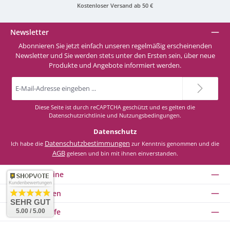
Kostenloser Versand ab 50 €
G42 Forest-Green
Newsletter
Abonnieren Sie jetzt einfach unseren regelmäßig erscheinenden
G44 Light-Green
Newsletter und Sie werden stets unter den Ersten sein, über neue
Produkte und Angebote informiert werden.
E-
G45 Bright-Green
Mail-
Adresse
*
Diese Seite ist durch reCAPTCHA geschützt und es gelten die
G50 Dark-Grey
Datenschutzrichtlinie
und
Nutzungsbedingungen
.
Datenschutz
Datenschutzbestimmungen
Ich habe die
zur Kenntnis genommen und die
G51 Light-Grey
AGB
gelesen und bin mit ihnen einverstanden.
Service-Hotline
G52 Grey-White
Kundenbewertungen
Informationen
SEHR GUT
G60 Transparent
Service & Hilfe
5.00 / 5.00