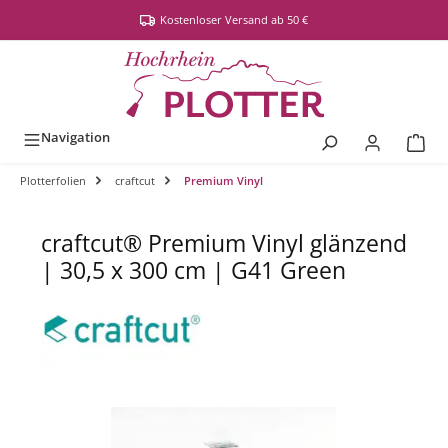
alt springen
Kostenloser Versand ab 50 €
Navigation
Plotterfolien
craftcut
Premium Vinyl
craftcut® Premium Vinyl glänzend
| 30,5 x 300 cm | G41 Green
Bildergalerie überspringen