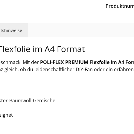
44
Produktnu
46
eitshinweise
46
lexfolie im A4 Format
46
Geschmack! Mit der
POLI-FLEX PREMIUM Flexfolie im A4 Fo
gleich, ob du leidenschaftlicher DIY-Fan oder ein erfahrener P
46
465
ester-Baumwoll-Gemische
eignet
466