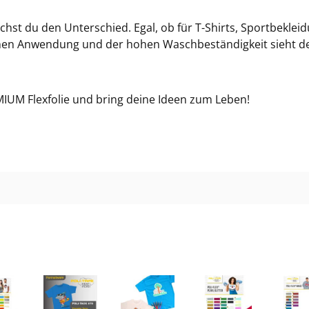
46
chst du den Unterschied. Egal, ob für T-Shirts, Sportbekle
achen Anwendung und der hohen Waschbeständigkeit sieht 
46
469
EMIUM Flexfolie und bring deine Ideen zum Leben!
47
47
47
47
47