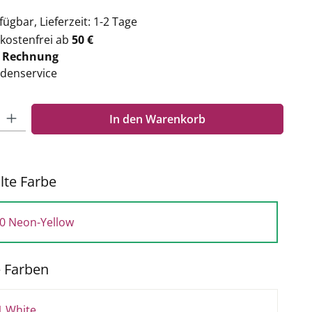
ügbar, Lieferzeit: 1-2 Tage
kostenfrei ab
50 €
f
Rechnung
denservice
Gib den gewünschten Wert ein oder benutze die Schaltflächen um die Anzahl zu e
In den Warenkorb
te Farbe
0 Neon-Yellow
e Farben
1 White