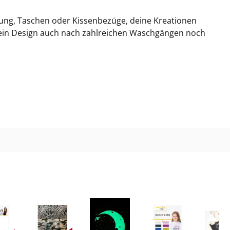
7 Apple-Green
idung, Taschen oder Kissenbezüge, deine Kreationen
dein Design auch nach zahlreichen Waschgängen noch
8 Aqua-Green
 Military-Green
0 Antique-Gold
1 Aubergine
2 Cardinal-Red
3 Flame-Red
4 Light-Green