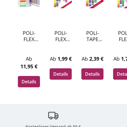
POLI-
POLI-
POLI-
POL
FLEX
FLEX
TAPE
FLE
TURBO
TURBO
TUBITHE
PRE
Craft-Box
Flexfolie
RM
M
Iron-On
-
Flockfoli
Flexf
Regulärer Preis:
Regulärer Preis:
Regulärer Preis:
Regul
Ab
Ab
1,99 €
Ab
2,39 €
Ab
1,
30,5 x
Formatw
e -
-
11,95 €
122 cm
are A4
Formatw
Form
Details
Details
Deta
Box
are A4
are 
Details
Serie
Kostenloser Versand ab 50 €