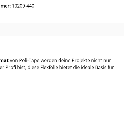
3 Neon-Pink
mmer:
10209-440
0 Magenta
1 Baby-Pink
2 Fuchsia
rmat
von Poli-Tape werden deine Projekte nicht nur
rofi bist, diese Flexfolie bietet die ideale Basis für
4 Saphire
 Sky-Blue
 Lilac