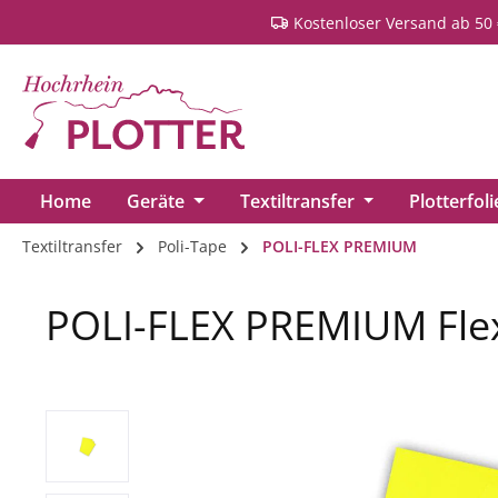
Kostenloser Versand ab 50 
springen
Zur Hauptnavigation springen
Home
Geräte
Textiltransfer
Plotterfol
Textiltransfer
Poli-Tape
POLI-FLEX PREMIUM
POLI-FLEX PREMIUM Flex
Bildergalerie überspringen