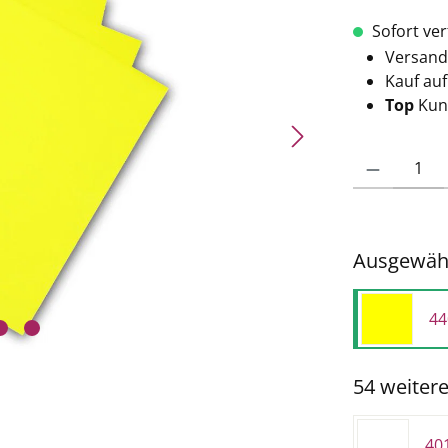
Sofort verf
Versand
Kauf au
Top
Kun
Produkt Anzahl: 
Ausgewähl
44
54 weiter
40