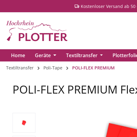
Kostenloser Versand ab 50 
springen
Zur Hauptnavigation springen
Home
Geräte
Textiltransfer
Plotterfol
Textiltransfer
Poli-Tape
POLI-FLEX PREMIUM
POLI-FLEX PREMIUM Flex
Bildergalerie überspringen