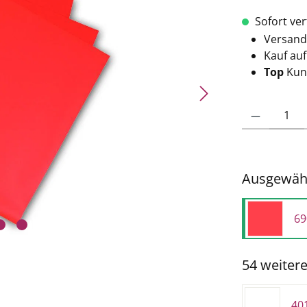
Sofort verf
Versand
Kauf au
Top
Kun
Produkt Anzahl: 
Ausgewähl
69
54 weiter
40