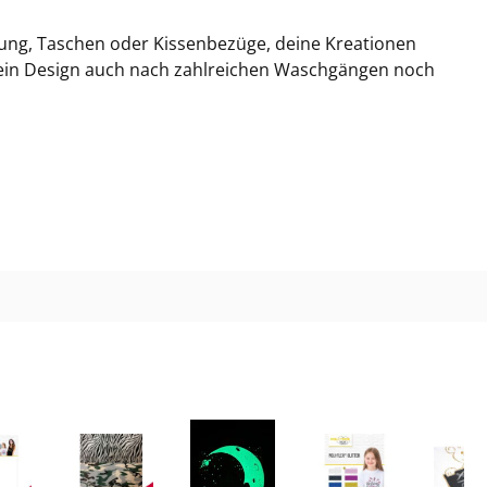
 Lilac
idung, Taschen oder Kissenbezüge, deine Kreationen
dein Design auch nach zahlreichen Waschgängen noch
7 Apple-Green
8 Aqua-Green
 Military-Green
0 Antique-Gold
1 Aubergine
2 Cardinal-Red
3 Flame-Red