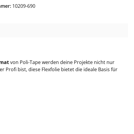
2 Neon-Orange
mmer:
10209-690
3 Neon-Pink
0 Magenta
1 Baby-Pink
rmat
von Poli-Tape werden deine Projekte nicht nur
rofi bist, diese Flexfolie bietet die ideale Basis für
2 Fuchsia
4 Saphire
 Sky-Blue