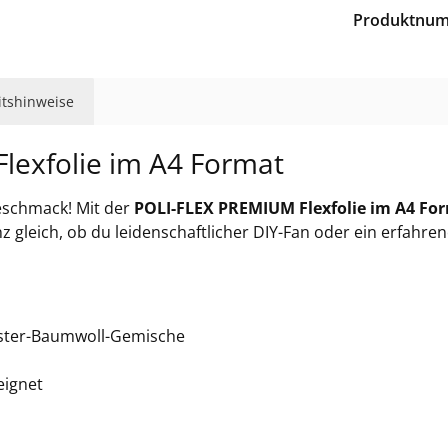
44
Produktnu
44
eitshinweise
46
lexfolie im A4 Format
46
Geschmack! Mit der
POLI-FLEX PREMIUM Flexfolie im A4 Fo
gleich, ob du leidenschaftlicher DIY-Fan oder ein erfahrener P
46
46
ester-Baumwoll-Gemische
eignet
465