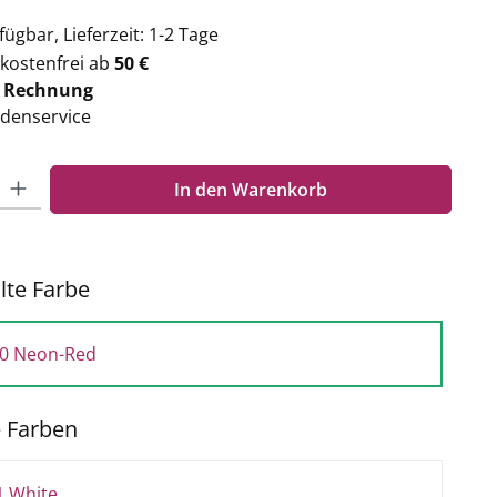
ügbar, Lieferzeit: 1-2 Tage
kostenfrei ab
50 €
f
Rechnung
denservice
Gib den gewünschten Wert ein oder benutze die Schaltflächen um die Anzahl zu e
In den Warenkorb
te Farbe
0 Neon-Red
e Farben
1 White