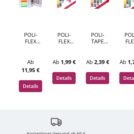
POLI-
POLI-
POLI-
POL
FLEX
FLEX
TAPE
FLE
TURBO
TURBO
TUBITHE
PRE
Craft-Box
Flexfolie
RM
M
Iron-On
-
Flockfoli
Flexf
Regulärer Preis:
Regulärer Preis:
Regulärer Preis:
Regul
Ab
Ab
1,99 €
Ab
2,39 €
Ab
1,
30,5 x
Formatw
e -
-
11,95 €
122 cm
are A4
Formatw
Form
Details
Details
Deta
Box
are A4
are 
Details
Serie
Kostenloser Versand ab 50 €