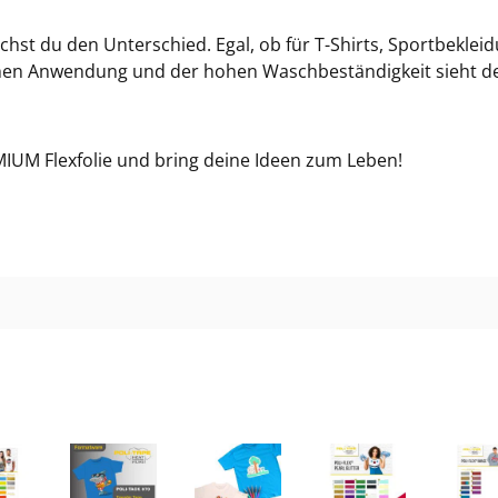
466
chst du den Unterschied. Egal, ob für T-Shirts, Sportbekle
achen Anwendung und der hohen Waschbeständigkeit sieht 
46
46
EMIUM Flexfolie und bring deine Ideen zum Leben!
469
47
47
47
47