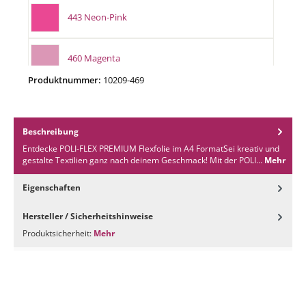
443 Neon-Pink
460 Magenta
Produktnummer:
10209-469
461 Baby-Pink
Beschreibung
462 Fuchsia
Entdecke POLI-FLEX PREMIUM Flexfolie im A4 FormatSei kreativ und
gestalte Textilien ganz nach deinem Geschmack! Mit der POLI…
Mehr
464 Saphire
Eigenschaften
Hersteller / Sicherheitshinweise
465 Sky-Blue
Produktsicherheit:
Mehr
466 Lilac
467 Apple-Green