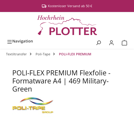
alt springen
Kostenloser Versand ab 50 €
Navigation
Textiltransfer
Poli-Tape
POLI-FLEX PREMIUM
POLI-FLEX PREMIUM Flexfolie -
Formatware A4 | 469 Military-
Green
Bildergalerie überspringen