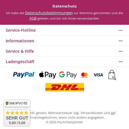
693 Light-Grey
Datenschutz
Datenschutzbestimmungen
Ich habe die
zur Kenntnis genommen und die
694 Pastel-Yellow
AGB
gelesen und bin mit ihnen einverstanden.
Service-Hotline
695 Olive
Informationen
Service & Hilfe
697 Light-Apricot
Ladengeschäft
698 Coffee
4290 Glossy-White
4291 Glossy-Black
Kundenbewertungen
Alle Preise inkl. gesetzl. Mehrwertsteuer zzgl.
Versandkosten
und ggf.
Nachnahmegebühren, wenn nicht anders angegeben.
SEHR GUT
4292 Glossy-Red
© 2026 Hochrheinplotter
5.00 / 5.00