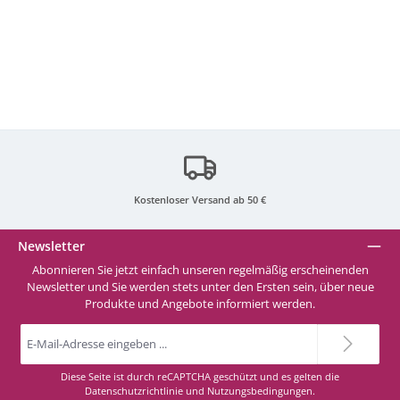
476 Violet
484 Antique-Silver-Metallic
685 Peri
689 Anthracite
Kostenloser Versand ab 50 €
690 Neon-Red
Newsletter
Abonnieren Sie jetzt einfach unseren regelmäßig erscheinenden
Newsletter und Sie werden stets unter den Ersten sein, über neue
691 Neon-Berry
Produkte und Angebote informiert werden.
E-
Mail-
692 Mint
Adresse
*
Diese Seite ist durch reCAPTCHA geschützt und es gelten die
Datenschutzrichtlinie
und
Nutzungsbedingungen
.