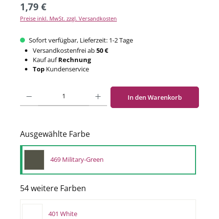
1,79 €
Preise inkl. MwSt. zzgl. Versandkosten
Sofort verfügbar, Lieferzeit: 1-2 Tage
Versandkostenfrei ab
50 €
Kauf auf
Rechnung
Top
Kundenservice
Produkt Anzahl: Gib den gewünschten Wert ein oder benutze die Schaltflächen um di
In den Warenkorb
Ausgewählte Farbe
469 Military-Green
54 weitere Farben
401 White