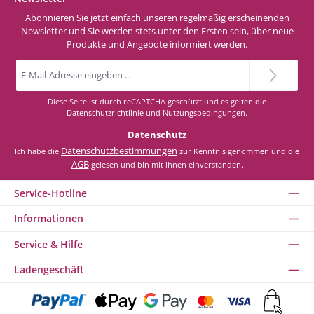
Abonnieren Sie jetzt einfach unseren regelmäßig erscheinenden
Newsletter und Sie werden stets unter den Ersten sein, über neue
Produkte und Angebote informiert werden.
E-
Mail-
Adresse
*
Diese Seite ist durch reCAPTCHA geschützt und es gelten die
Datenschutzrichtlinie
und
Nutzungsbedingungen
.
Datenschutz
Datenschutzbestimmungen
Ich habe die
zur Kenntnis genommen und die
AGB
gelesen und bin mit ihnen einverstanden.
Service-Hotline
Informationen
Service & Hilfe
Ladengeschäft