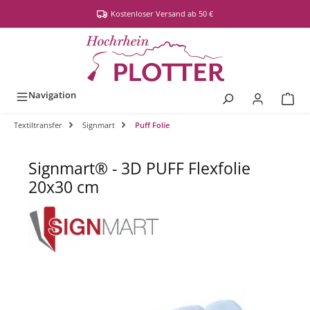
alt springen
Kostenloser Versand ab 50 €
Navigation
Textiltransfer
Signmart
Puff Folie
Signmart® - 3D PUFF Flexfolie
20x30 cm
Bildergalerie überspringen