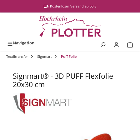
alt springen
Kostenloser Versand ab 50 €
Navigation
Textiltransfer
Signmart
Puff Folie
Signmart® - 3D PUFF Flexfolie
20x30 cm
Bildergalerie überspringen