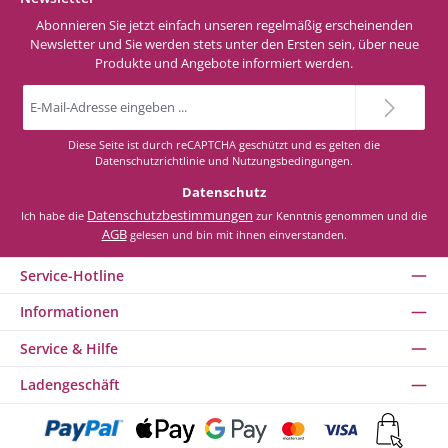
Abonnieren Sie jetzt einfach unseren regelmäßig erscheinenden
Newsletter und Sie werden stets unter den Ersten sein, über neue
Produkte und Angebote informiert werden.
E-
Mail-
Adresse
*
Diese Seite ist durch reCAPTCHA geschützt und es gelten die
Datenschutzrichtlinie
und
Nutzungsbedingungen
.
Datenschutz
Datenschutzbestimmungen
Ich habe die
zur Kenntnis genommen und die
AGB
gelesen und bin mit ihnen einverstanden.
Service-Hotline
Informationen
Service & Hilfe
Ladengeschäft