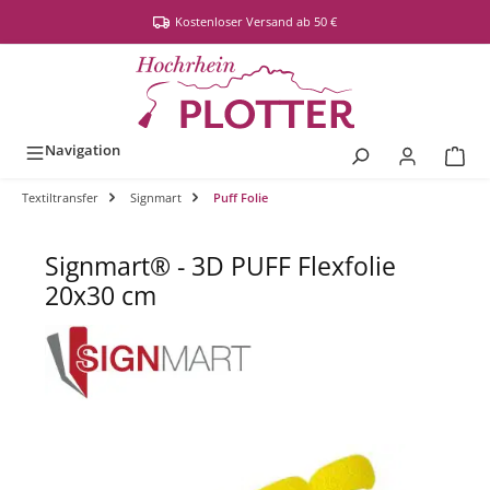
alt springen
Kostenloser Versand ab 50 €
Navigation
Textiltransfer
Signmart
Puff Folie
Signmart® - 3D PUFF Flexfolie
20x30 cm
Bildergalerie überspringen