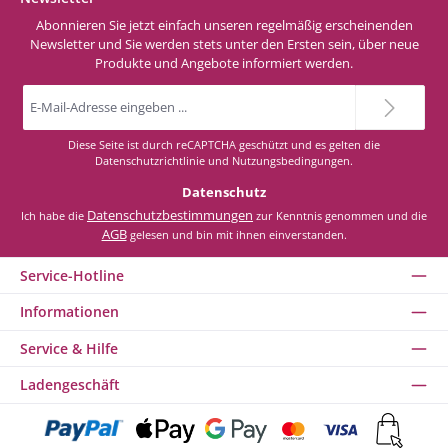
Abonnieren Sie jetzt einfach unseren regelmäßig erscheinenden
Newsletter und Sie werden stets unter den Ersten sein, über neue
Produkte und Angebote informiert werden.
E-
Mail-
Adresse
*
Diese Seite ist durch reCAPTCHA geschützt und es gelten die
Datenschutzrichtlinie
und
Nutzungsbedingungen
.
Datenschutz
Datenschutzbestimmungen
Ich habe die
zur Kenntnis genommen und die
AGB
gelesen und bin mit ihnen einverstanden.
Service-Hotline
Informationen
Service & Hilfe
Ladengeschäft