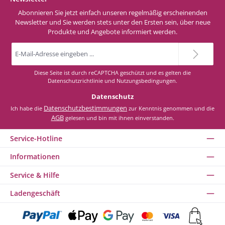
Abonnieren Sie jetzt einfach unseren regelmäßig erscheinenden
Newsletter und Sie werden stets unter den Ersten sein, über neue
Produkte und Angebote informiert werden.
E-
Mail-
Adresse
*
Diese Seite ist durch reCAPTCHA geschützt und es gelten die
Datenschutzrichtlinie
und
Nutzungsbedingungen
.
Datenschutz
Datenschutzbestimmungen
Ich habe die
zur Kenntnis genommen und die
AGB
gelesen und bin mit ihnen einverstanden.
Service-Hotline
Informationen
Service & Hilfe
Ladengeschäft